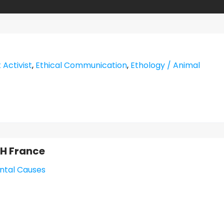
 Activist
,
Ethical Communication
,
Ethology / Animal
acebook
H France
ental Causes
ance CACH Contre la Chasse en boîte /Canned Hunting