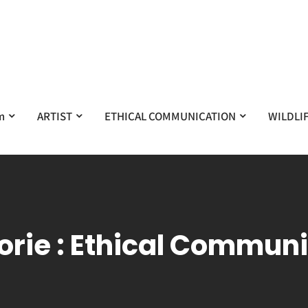
m
ARTIST
ETHICAL COMMUNICATION
WILDLI
rie :
Ethical Communi