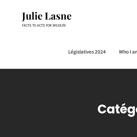
Skip
to
Julie Lasne
content
FACTS TO ACTS FOR WILDLIFE
Législatives 2024
Who I a
Catégo