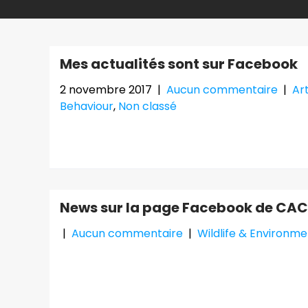
Mes actualités sont sur Facebook
2 novembre 2017
|
Aucun commentaire
|
Art
Behaviour
,
Non classé
Toutes mes actualités sont sur ma page F
News sur la page Facebook de CAC
|
Aucun commentaire
|
Wildlife & Environm
… des news sur la page Facebook de CACH Fr
/Cub Petting