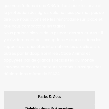
que nous ferions à une ONG luttant pour la survie et
la protection des tigres, cela ne nous permet pas de
dire que nous avons été les réintroduire sur place et
que nous combattons les trafics.
Nous parlons bien ici de la plupart des structures – il
y a évidemment des exceptions – reprises dans les
rapports et enquêtes internationales établis entre
autres par Endcap, Bornfree , Code Animal et
appuyées par de grands spécialistes du monde
sauvage et d’autres acteurs reconnus ainsi que des
déclarations même de l’EAZA.
Parks & Zoos
Delphinariums & Aquariums