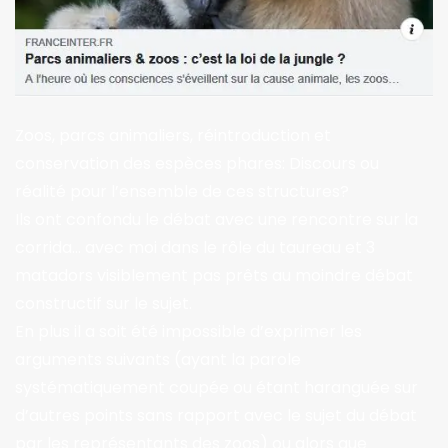
Zoos, parcs animaliers, réintroduction et
conservation des espèces phares: Discours ou
réalité pour l’ensemble de ces structures?
Ils ont confondu le débat avec une rencontre sur la
corrida… avec moi dans le rôle du taureau et 3
matadors visiblement pas prêts au moindre débat
constructif sur le sujet.
En plus il a soit été impossible d’exprimer les
arguments suivants (ayant la parole
systématiquement coupée ou étant haranguée sur
d’autres points sans rapport avec le sujet du débat
par les représentants des zoos) ou alors que