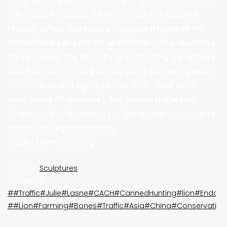
Congress, the World Customs Organization situated
this traffic in 2002 to 6 billion euros, the National
Hunting Office and wildlife suggests a figure of 160
billion euros per year for all animals: these disparate
figures reveal the difficulty of estimating the activity
which concerns more animal parts (bones / penis /
blood ... lions and tigers, reptile skins, rhino horn,
ivory, shark fin, abalone). The animal trafficking
threatens the biodiversity of the planet, including its
impact on large mammals.
https://www.cites.org
Album:
Sculptures
Étiquettes:
##Traffic#Julie#Lasne#CACH#CannedHunting#lion#Endan
##Lion#Farming#Bones#Traffic#Asia#China#Conservatio