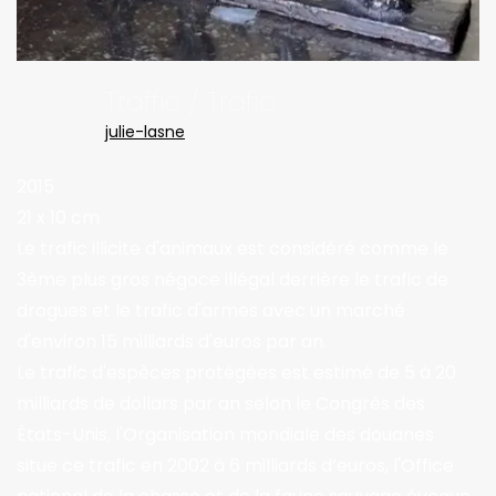
Traffic / Trafic
julie-lasne
2015
21 x 10 cm
Le trafic illicite d'animaux est considéré comme le
3ème plus gros négoce illégal derrière le trafic de
drogues et le trafic d'armes avec un marché
d'environ 15 milliards d'euros par an.
Le trafic d'espèces protégées est estimé de 5 à 20
milliards de dollars par an selon le Congrès des
États-Unis, l'Organisation mondiale des douanes
situe ce trafic en 2002 à 6 milliards d’euros, l'Office