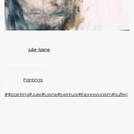
Christ Agony / Christ Agonisant
julie-lasne
Technique mixte
Album:
Paintings
Étiquettes:
##painting#Julie#Lasne#peinture#Expressionism#sufferin
DETAILS
Uploaded
26 Avril 2016